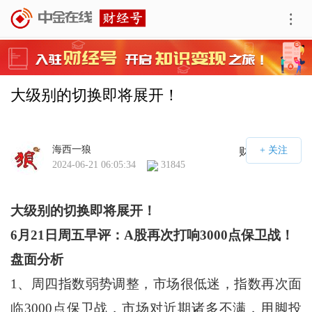
大级别的切换即将展开！
海西一狼
财经号APP
2024-06-21 06:05:34
31845
大级别的切换即将展开！
6
月
21
日周五早评：
A
股再次打响
3000
点保卫战！
盘面分析
1、周四指数弱势调整，市场很低迷，指数再次面
临3000点保卫战，市场对近期诸多不满，用脚投