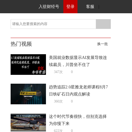
入驻财经号
登录
客服
|
热门视频
换一批
美国就业数据显示AI发展导致连
续裁员，川普坐不住了
347次
0
趋势追踪2.0星雅龙老师课程8月7
日铁矿石日内观点解读
360次
0
这个时代节奏很快，但别克选择
为你慢下来
622次
0