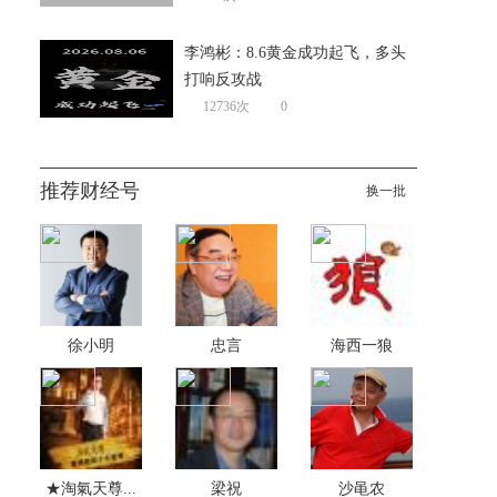
李鸿彬：8.6黄金成功起飞，多头
打响反攻战
12736次
0
推荐财经号
换一批
徐小明
忠言
海西一狼
★淘氣天尊...
梁祝
沙黾农