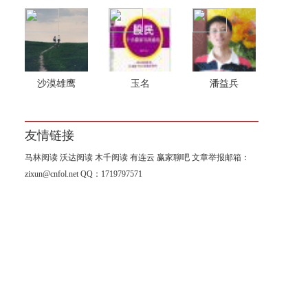
沙漠雄鹰
玉名
潘益兵
友情链接
马林阅读
沃达阅读
木千阅读
有连云
赢家聊吧
文章举报邮箱：
zixun@cnfol.net
QQ：1719797571