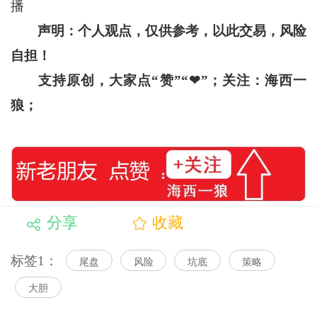
播
声明：个人观点，仅供参考，以此交易，风险
自担！
支持原创，大家点“赞”“
❤
”
；关注：海西一
狼；
分享
收藏
标签1：
尾盘
风险
坑底
策略
大胆