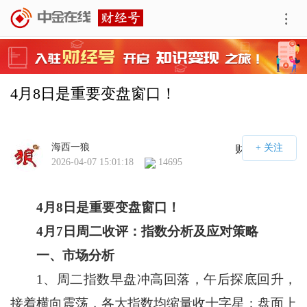
4月8日是重要变盘窗口！
海西一狼
财经号APP
2026-04-07 15:01:18
14695
4
月
8
日是重要变盘窗口！
4
月
7
日周二收评：指数分析及应对策略
一、市场分析
1、周二指数早盘冲高回落，午后探底回升，
接着横向震荡，各大指数均缩量收十字星；盘面上