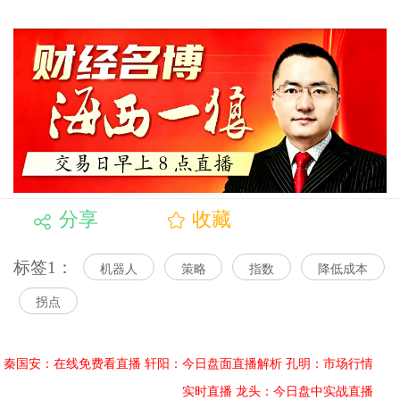
分享
收藏
标签1：
机器人
策略
指数
降低成本
拐点
秦国安：在线免费看直播
轩阳：今日盘面直播解析
孔明：市场行情
实时直播
龙头：今日盘中实战直播