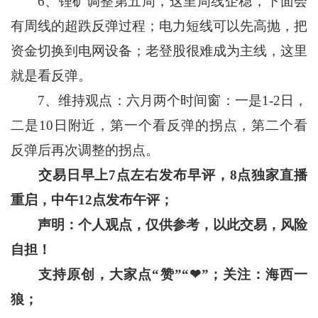
6、锂矿调整第五周，这里周线企稳，下面会
有周线的超跌反弹过程；电力短线可以先高抛，把
资金切换到电网设备；老登股很难成为主线，这里
就是看反弹。
7、维持观点：六月两个时间窗：一是1-2日，
二是10日附近，第一个看反弹的拐点，第二个看
反弹后再次调整的拐点。
交易日早上
7
点左右发布早评，
8
点独家直播
重启，中午
12
点发布午评；
声明：个人观点，仅供参考，以此交易，风险
自担！
支持原创，大家点“赞”“
❤
”
；关注：海西一
狼；