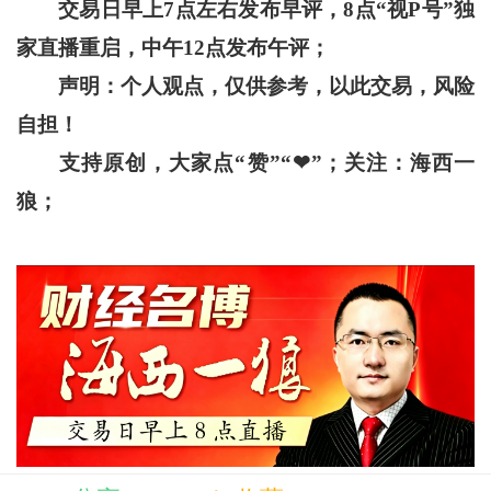
交易日早上
7
点左右发布早评，
8
点“视
P
号”独
家直播重启，中午
12
点发布午评；
声明：个人观点，仅供参考，以此交易，风险
自担！
支持原创，大家点“赞”“❤”；关注：海西一
狼；