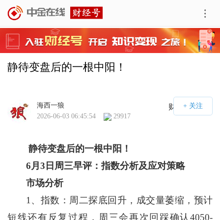
静待变盘后的一根中阳！
海西一狼
财经号APP
2026-06-03 06:45:54
29917
静待变盘后的一根中阳！
6
月
3
日周三早评：指数分析及应对策略
市场分析
1、指数：周二探底回升，成交量萎缩，预计
短线还有反复过程，周三会再次回踩确认4050-