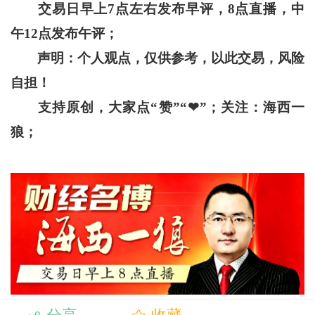
交易日早上
7
点左右发布早评，
8
点直播，中
午
12
点发布午评；
声明：个人观点，仅供参考，以此交易，风险
自担！
支持原创，大家点“赞”“
❤
”
；关注：海西一
狼；