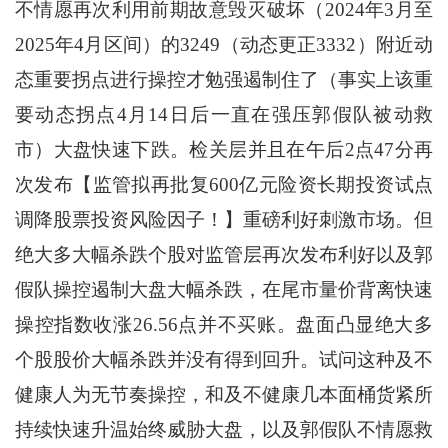
不情愿再次利用前期故意毁灭破坏（2024年3月至
2025年4月区间）的3249（动态更正3332）附近动
态重要拐点进行操控才勉强遏制住了（事实上该重
要动态拐点4月14日后一直在强压郭假队被动救
市）大盘快速下跌。检关层并且在午后2点47分再
次发布【监管拟再批复600亿元险资长期投资试点
调降股票投资风险因子！】重磅利好刺激市场。但
绝大多大幅杀跌个股对监管层再次发布利好以及郭
假队操控遏制大盘大幅杀跌，在尾市量价背离快速
操控指数收涨26.56点并不买账。盘面凸显绝大多
个股股价大幅杀跌并没有得到回升。试问这种及不
健康人为无节奏操控，和及不健康几本面桶货紧所
持续快速升温始终威胁大盘，以及郭假队不情愿救