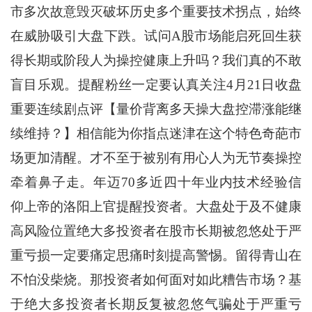
市多次故意毁灭破坏历史多个重要技术拐点，始终
在威胁吸引大盘下跌。试问A股市场能启死回生获
得长期或阶段人为操控健康上升吗？我们真的不敢
盲目乐观。提醒粉丝一定要认真关注4月21日收盘
重要连续剧点评【量价背离多天操大盘控滞涨能继
续维持？】相信能为你指点迷津在这个特色奇葩市
场更加清醒。才不至于被别有用心人为无节奏操控
牵着鼻子走。年迈70多近四十年业内技术经验信
仰上帝的洛阳上官提醒投资者。大盘处于及不健康
高风险位置绝大多投资者在股市长期被忽悠处于严
重亏损一定要痛定思痛时刻提高警惕。留得青山在
不怕没柴烧。那投资者如何面对如此糟告市场？基
于绝大多投资者长期反复被忽悠气骗处于严重亏