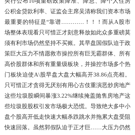
央行公布10项重磅政策降准、降息、降个人住房
公积金贷款利率、证监会主席吴清称我们资本市场
最重要的特征是“靠谱…………！！！而从A股市
场整体表现看只可惜正才刻意释放如此众多重磅莫
须有利市场仍然坚持不买账。其早盘国假队迫于政
策巨大压力不情愿救市操控所有巨无霸群体、所有
高价股群体和所有重量级板块，并操控市场多个热
门板块迫使A\股早盘大盘大幅高开38.86点亮相。
只可惜正才贪得无厌别有用心古伎重演恶炒房地产
这些垃圾股瞬间暴涨3.22%继续掩盖抛售房地产这
些垃圾股股权引发市场极大恐慌。导致绝大多中小
盘个股高开低走快速大幅杀跌跳水并拖累大盘受阻
快速回落。虽然郭假队迫于正才巨……大压力仍然