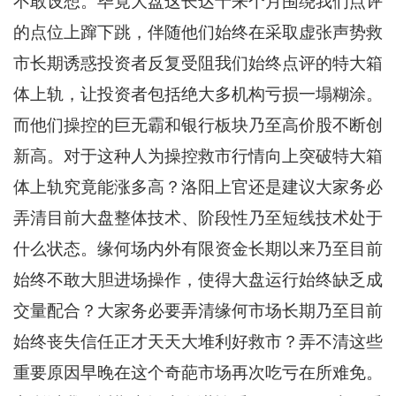
不敢设想。毕竟大盘这长达十来个月围绕我们点评
的点位上蹿下跳，伴随他们始终在采取虚张声势救
市长期诱惑投资者反复受阻我们始终点评的特大箱
体上轨，让投资者包括绝大多机构亏损一塌糊涂。
而他们操控的巨无霸和银行板块乃至高价股不断创
新高。对于这种人为操控救市行情向上突破特大箱
体上轨究竟能涨多高？洛阳上官还是建议大家务必
弄清目前大盘整体技术、阶段性乃至短线技术处于
什么状态。缘何场内外有限资金长期以来乃至目前
始终不敢大胆进场操作，使得大盘运行始终缺乏成
交量配合？大家务必要弄清缘何市场长期乃至目前
始终丧失信任正才天天大堆利好救市？弄不清这些
重要原因早晚在这个奇葩市场再次吃亏在所难免。