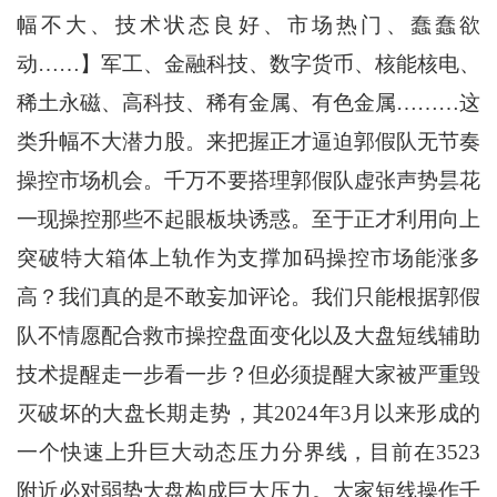
幅不大、技术状态良好、市场热门、蠢蠢欲
动……】军工、金融科技、数字货币、核能核电、
稀土永磁、高科技、稀有金属、有色金属………这
类升幅不大潜力股。来把握正才逼迫郭假队无节奏
操控市场机会。千万不要搭理郭假队虚张声势昙花
一现操控那些不起眼板块诱惑。至于正才利用向上
突破特大箱体上轨作为支撑加码操控市场能涨多
高？我们真的是不敢妄加评论。我们只能根据郭假
队不情愿配合救市操控盘面变化以及大盘短线辅助
技术提醒走一步看一步？但必须提醒大家被严重毁
灭破坏的大盘长期走势，其2024年3月以来形成的
一个快速上升巨大动态压力分界线，目前在3523
附近必对弱势大盘构成巨大压力。大家短线操作千