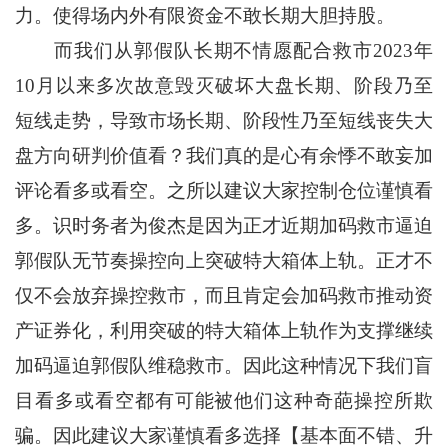
力。使得场内外有限资金不敢长期大胆持股。
而我们从郭假队长期不情愿配合救市2023年
10月以来多次故意毁灭破坏大盘长期、阶段乃至
短线走势，导致市场长期、阶段性乃至短线丧失大
盘方向研判价值看？我们真的是心有余悸不敢妄加
评论看多或看空。之所以建议大家控制仓位谨慎看
多。识时务者为俊杰是因为正才近期加码救市逼迫
郭假队无节奏操控向上突破特大箱体上轨。正才不
仅不会放弃操控救市，而且肯定会加码救市推动资
产证券化，利用突破的特大箱体上轨作为支撑继续
加码逼迫郭假队维稳救市。因此这种情况下我们盲
目看多或看空都有可能被他们这种奇葩操控所欺
骗。因此建议大家谨慎看多选择【基本面不错、升