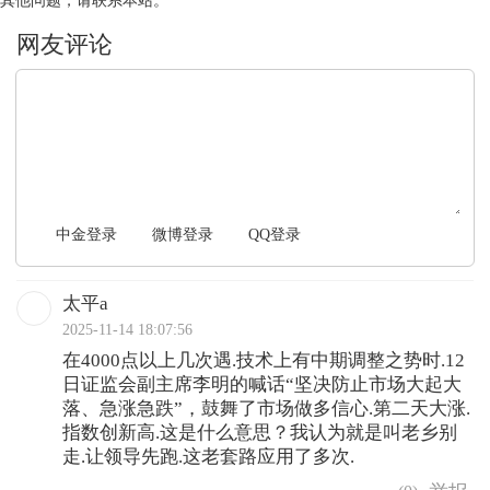
其他问题，请联系本站。
文明上网，理性发言
中金登录
微博登录
QQ登录
太平a
2025-11-14 18:07:56
在4000点以上几次遇.技术上有中期调整之势时.12
日证监会副主席李明的喊话“坚决防止市场大起大
落、急涨急跌”，鼓舞了市场做多信心.第二天大涨.
指数创新高.这是什么意思？我认为就是叫老乡别
走.让领导先跑.这老套路应用了多次.