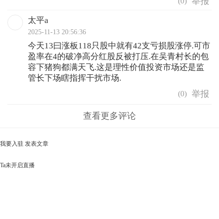
(
0
)
太平a
2025-11-13 20:56:36
今天13曰涨板118只股中就有42支亏损股涨停.可市
盈率在4的破净高分红股反被打压.在吴青村长的包
容下猪狗都满天飞.这是理性价值投资市场还是监
管长下场瞎指挥干扰市场.
(
0
)
查看更多评论
我要入驻
发表文章
Ta未开启直播