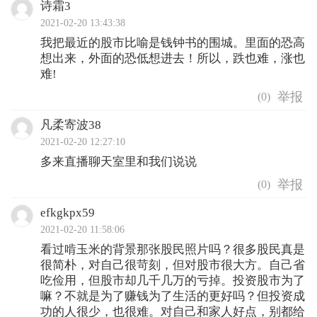
诗霜3
2021-02-20 13:43:38
我把最近的股市比喻是钱钟书的围城。里面的恐高
想出来，外面的恐低想进去！所以，跌也难，涨也
难!
(
0
)
凡柔寄波38
2021-02-20 12:27:10
多来直播聊天室里和我们说说
(
0
)
efkgkpx59
2021-02-20 11:58:06
看过啃玉米的背景那张股民照片吗？很多股民真是
很简朴，对自己很苛刻，但对股市很大方。自己省
吃俭用，但股市却几千几万的亏掉。投资股市为了
嘛？不就是为了赚钱为了生活的更好吗？但投资成
功的人很少，也很难。对自己和家人好点，别都给