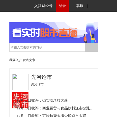
入驻财经号
登录
客服
|
我要入驻
发表文章
先河论市
先河论市
12月17日收评：CPO概念股大涨
12月15日收评：商业百货与食品饮料逆市掀涨停潮
12月11日收评：可控核聚变概念股逆市走强