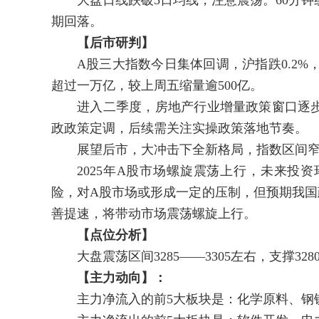
大盘日线跌破5日均线，注意震荡。60分钟线
期回落。
【后市研判】
A股三大指数今日集体回调，沪指跌0.2%，深
超过一万亿，较上周五缩量逾500亿。
进入二季度，房地产行业增量政策窗口逐步
政政策定调，后续需关注实操政策落地节奏。
展望后市，大冲击下全新格局，指数区间窄
2025年A股市场螺旋震荡上行，未来投资
险，对A股市场或形成一定的压制，但预期我国
善提速，将带动市场震荡螺旋上行。
【点位分析】
大盘震荡区间3285——3305左右，支撑3280、
【主力动向】：
主力净流入的前5大板块是：化学原料、钢铁