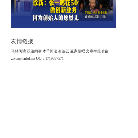
李迅雷：科创50中位数市盈率
已接近100倍
友情链接
马林阅读
沃达阅读
木千阅读
有连云
赢家聊吧
文章举报邮箱：
zixun@cnfol.net
QQ：1719797571