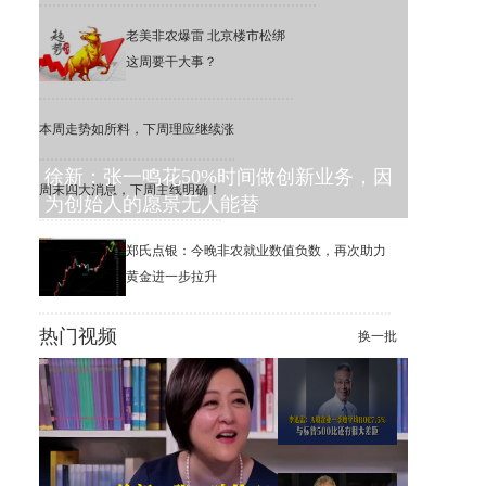
老美非农爆雷 北京楼市松绑
这周要干大事？
本周走势如所料，下周理应继续涨
徐新：张一鸣花50%时间做创新业务，因
周末四大消息，下周主线明确！
为创始人的愿景无人能替
郑氏点银：今晚非农就业数值负数，再次助力
黄金进一步拉升
热门视频
换一批
李迅雷：6.3%的公司，撑起了
美股1万家公司的市值增长
李迅雷：A股一季度平均ROE
为7.5%，远低于标普500