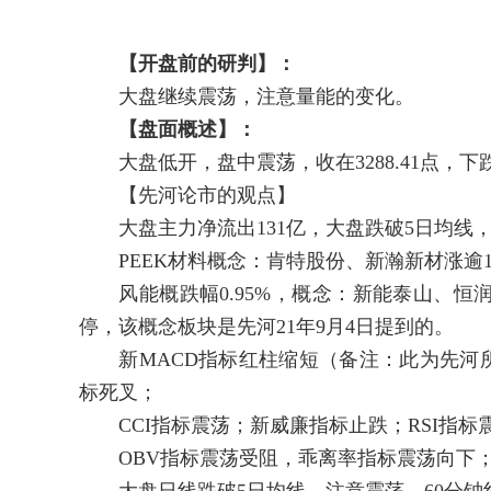
【开盘前的研判】：
大盘继续震荡，注意量能的变化。
【盘面概述】：
大盘低开，盘中震荡，收在3288.41点，下跌6
【先河论市的观点】
大盘主力净流出131亿，大盘跌破5日均线
PEEK材料概念：肯特股份、新瀚新材涨逾
风能概跌幅0.95%，概念：新能泰山、恒
停，该概念板块是先河21年9月4日提到的。
新MACD指标红柱缩短（备注：此为先河所
标死叉；
CCI指标震荡；新威廉指标止跌；RSI指标
OBV指标震荡受阻，乖离率指标震荡向下；