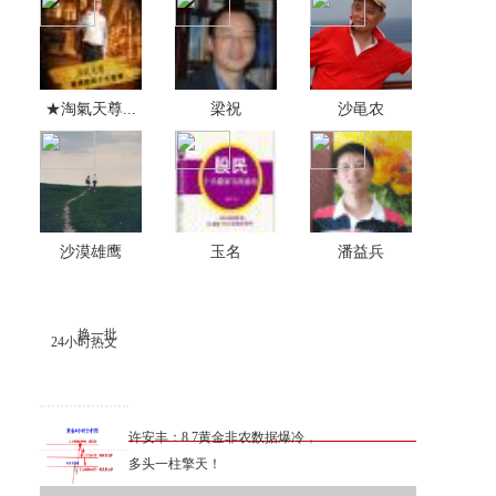
★淘氣天尊...
梁祝
沙黾农
沙漠雄鹰
玉名
潘益兵
换一批
24小时热文
许安丰：8.7黄金非农数据爆冷，
多头一柱擎天！