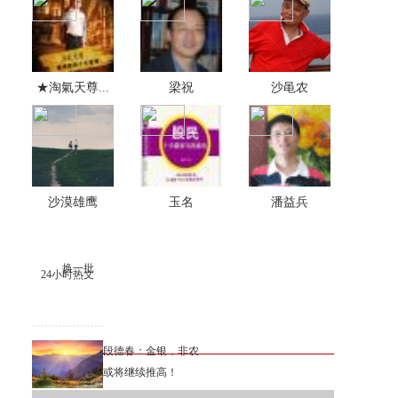
★淘氣天尊...
梁祝
沙黾农
沙漠雄鹰
玉名
潘益兵
换一批
24小时热文
段德春：金银，非农
或将继续推高！