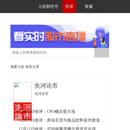
入驻财经号
登录
客服
|
我要入驻
发表文章
先河论市
先河论市
12月17日收评：CPO概念股大涨
12月15日收评：商业百货与食品饮料逆市掀涨停潮
12月11日收评：可控核聚变概念股逆市走强