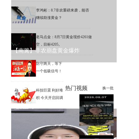
李鸿彬：8.7非农重磅来袭，能否
继续助涨黄金？
老马点金：8月7日黄金现价4261做
空，目标4205。
【南篱】非农崩盘黄金爆炸
防守两天，等下
一个低吸信号！
热门视频
换一批
科技巨震 利好堆
积 今天开启回调
李鸿彬：8.7黄金大非农来了，
你看涨还是看跌？
【南篱】黄金想涨要注意