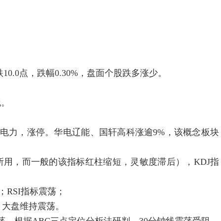
0.0点，跌幅0.30%，盘面个股跌多涨少。
线。
电力，涨停。华电辽能、国轩高科涨逾9%，该概念板块
用，而一般的该指标红柱缩短，灵敏度滞后），KDJ指
RSI指标震荡；
大盘维持震荡。