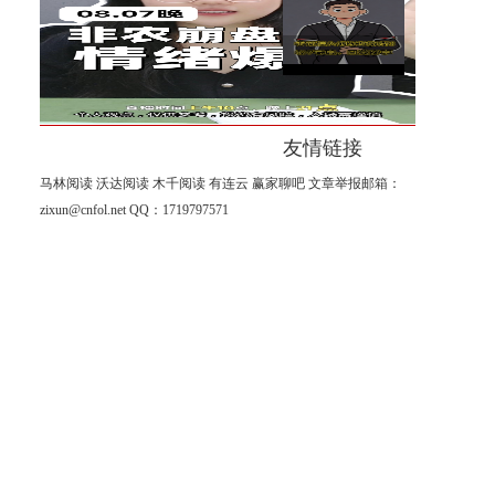
杨山海：8月非农进入倒计时阶
段！
友情链接
马林阅读
沃达阅读
木千阅读
有连云
赢家聊吧
文章举报邮箱：
zixun@cnfol.net
QQ：1719797571