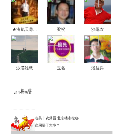
★淘氣天尊...
梁祝
沙黾农
沙漠雄鹰
玉名
潘益兵
换一批
24小时热文
老美非农爆雷 北京楼市松绑
这周要干大事？