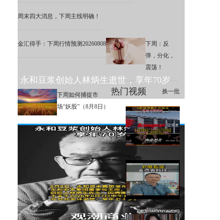
周末四大消息，下周主线明确！
金汇得手：下周行情预测20260808
下周：反
弹，分化，
震荡！
永和豆浆创始人林炳生逝世，享年70岁
热门视频
换一批
下周如何捕捉市
场“妖股”（8月8日）
A股存储巨头江波龙定增大幅溢
价，网友直呼：机构亏麻了！
下周大盘分析和交易策略！