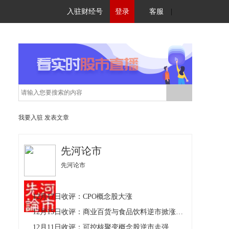
入驻财经号
登录
客服
|
我要入驻
发表文章
先河论市
先河论市
12月17日收评：CPO概念股大涨
12月15日收评：商业百货与食品饮料逆市掀涨停潮
12月11日收评：可控核聚变概念股逆市走强