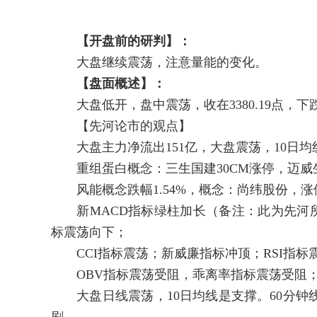
【开盘前的研判】：
大盘继续震荡，注意量能的变化。
【盘面概述】：
大盘低开，盘中震荡，收在3380.19点，下跌7
【先河论市的观点】
大盘主力净流出151亿，大盘震荡，10日均
重组蛋白概念：三生国建30CM涨停，迈威生物-
风能概念跌幅1.54%，概念：尚纬股份，涨停
新MACD指标绿柱加长（备注：此为先河所
标震荡向下；
CCI指标震荡；新威廉指标冲顶；RSI指标
OBV指标震荡受阻，乖离率指标震荡受阻；
大盘日线震荡，10日均线是支撑。60分钟线