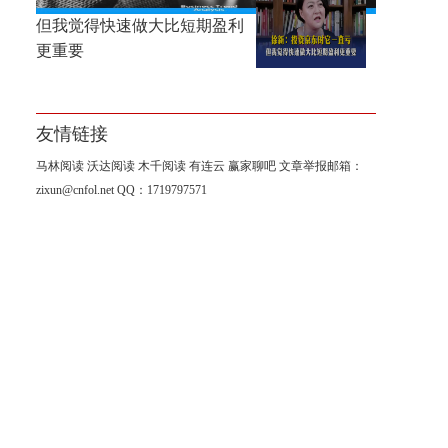
徐新：投资京东时它一直亏，
但我觉得快速做大比短期盈利
更重要
友情链接
马林阅读
沃达阅读
木千阅读
有连云
赢家聊吧
文章举报邮箱：
zixun@cnfol.net
QQ：1719797571