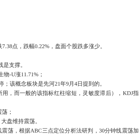
.38点，跌幅0.22%，盘面个股跌多涨少。
线是支撑。
U涨11.71%；
；该概念板块是先河21年9月4日提到的。
用，而一般的该指标红柱缩短，灵敏度滞后），KDJ指
震荡；
大盘维持震荡。
震荡，根据ABC三点定位分析法研判，30分钟线震荡加