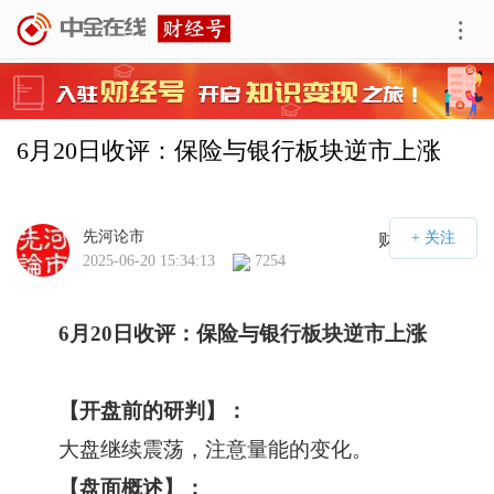
6月20日收评：保险与银行板块逆市上涨
先河论市
财经号APP
2025-06-20 15:34:13
7254
6
月
20
日
收评：保险与银行板块逆市上涨
【开盘前的研判】：
大盘继续震荡，注意量能的变化。
【盘面概述】：