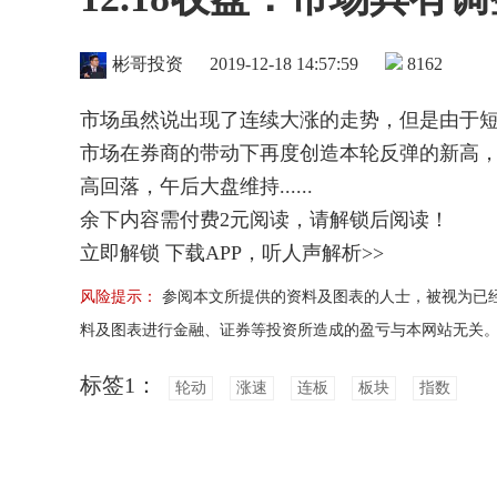
彬哥投资
2019-12-18 14:57:59
8162
市场虽然说出现了连续大涨的走势，但是由于
市场在券商的带动下再度创造本轮反弹的新高
高回落，午后大盘维持......
余下内容需付费
2
元阅读，请解锁后阅读！
立即解锁
下载APP，听人声解析>>
风险提示：
参阅本文所提供的资料及图表的人士，被视为已
料及图表进行金融、证券等投资所造成的盈亏与本网站无关
标签1：
轮动
涨速
连板
板块
指数