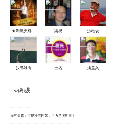
★淘氣天尊...
梁祝
沙黾农
沙漠雄鹰
玉名
潘益兵
换一批
24小时热文
淘气天尊：市场冲高回落，主力意图明显！