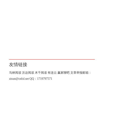
友情链接
马林阅读
沃达阅读
木千阅读
有连云
赢家聊吧
文章举报邮箱：
zixun@cnfol.net
QQ：1719797571