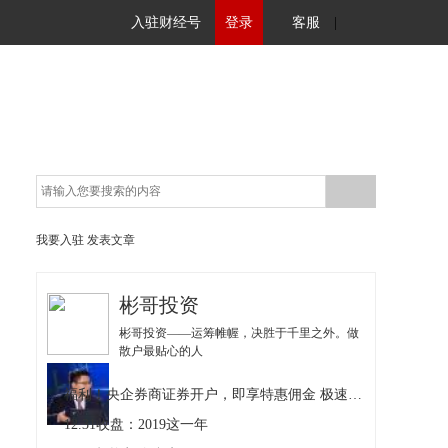
入驻财经号
登录
客服
|
我要入驻
发表文章
彬哥投资
彬哥投资——运筹帷幄，决胜于千里之外。做
散户最贴心的人
福利！央企券商证券开户，即享特惠佣金 极速开户
12.31收盘：2019这一年