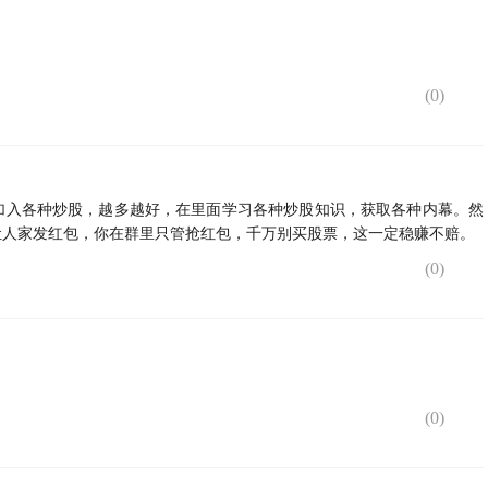
(
0
)
加入各种炒股，越多越好，在里面学习各种炒股知识，获取各种内幕。然
让人家发红包，你在群里只管抢红包，千万别买股票，这一定稳赚不赔。
(
0
)
(
0
)