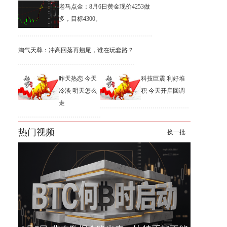
老马点金：8月6日黄金现价4253做
多，目标4300。
淘气天尊：冲高回落再翘尾，谁在玩套路？
昨天热恋 今天
科技巨震 利好堆
冷淡 明天怎么
积 今天开启回调
走
热门视频
换一批