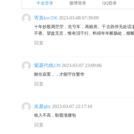
中金登录
微博登录
QQ登录
寄真ksv356
2023-03-08 07:39:09
十年炒股两茫茫，先亏车，再赔房。千古跌停无处话
不香。望盘无言，惟有泪千行。料得年年断肠处，熔
回复
紫菱代桃239
2023-03-07 23:09:06
耐住寂寞，，才能守住繁华
回复
友菱ghy
2023-03-07 22:17:10
收入不高，盼股涨腰包
回复