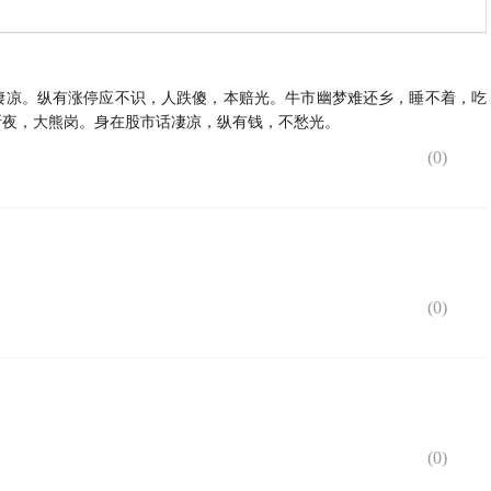
凄凉。纵有涨停应不识，人跌傻，本赔光。牛市幽梦难还乡，睡不着，吃
断夜，大熊岗。身在股市话凄凉，纵有钱，不愁光。
(
0
)
(
0
)
(
0
)