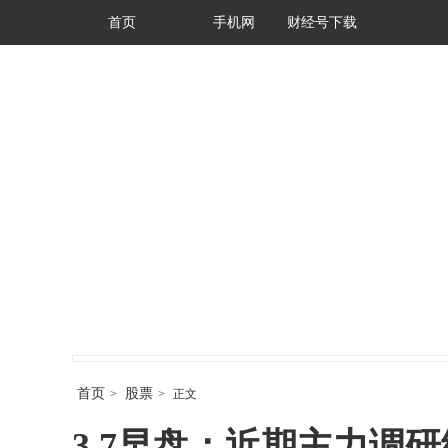
首页
手机网
财经号下载
首页
股票
>
>
正文
3.7早盘：近期主力调