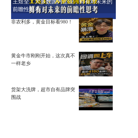
王煜全：大多数国内企业，鲜有对未来的
前瞻性思考
非农利多，黄金目标看980！
黄金牛市刚刚开始，这次真不
一样老乡
货架大洗牌，超市自有品牌突
围战