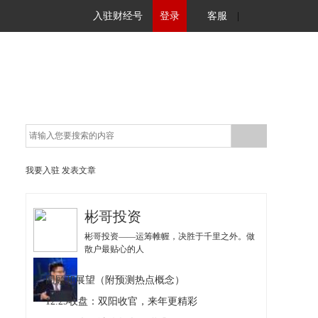
入驻财经号
登录
客服
|
我要入驻
发表文章
彬哥投资
彬哥投资——运筹帷幄，决胜于千里之外。做
散户最贴心的人
回顾和展望（附预测热点概念）
12.29收盘：双阳收官，来年更精彩