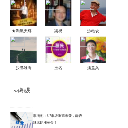
★淘氣天尊...
梁祝
沙黾农
沙漠雄鹰
玉名
潘益兵
换一批
24小时热文
李鸿彬：8.7非农重磅来袭，能否
继续助涨黄金？