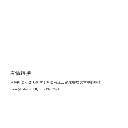
友情链接
马林阅读
沃达阅读
木千阅读
有连云
赢家聊吧
文章举报邮箱：
zixun@cnfol.net
QQ：1719797571