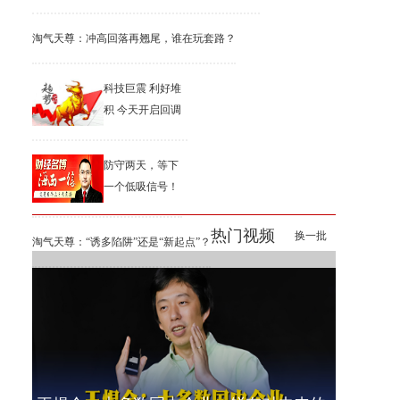
淘气天尊：冲高回落再翘尾，谁在玩套路？
科技巨震 利好堆
积 今天开启回调
防守两天，等下
一个低吸信号！
热门视频
换一批
淘气天尊：“诱多陷阱”还是“新起点”？