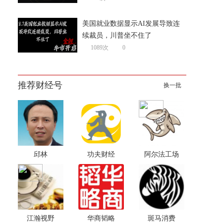
美国就业数据显示AI发展导致连
续裁员，川普坐不住了
1089次
0
推荐财经号
换一批
邱林
功夫财经
阿尔法工场
江瀚视野
华商韬略
斑马消费