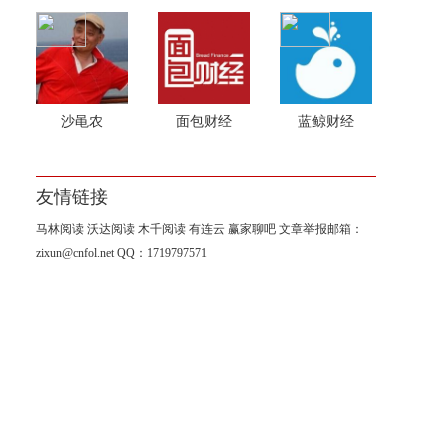
沙黾农
面包财经
蓝鲸财经
友情链接
马林阅读
沃达阅读
木千阅读
有连云
赢家聊吧
文章举报邮箱：
zixun@cnfol.net
QQ：1719797571