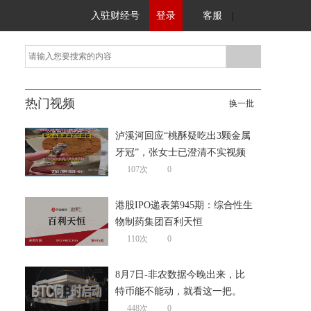
入驻财经号
登录
客服
|
热门视频
换一批
泸溪河回应“桃酥疑吃出3颗金属
牙冠”，张女士已澄清不实视频
107次
0
港股IPO递表第945期：综合性生
物制药集团百利天恒
110次
0
8月7日-非农数据今晚出来，比
特币能不能动，就看这一把。
448次
0