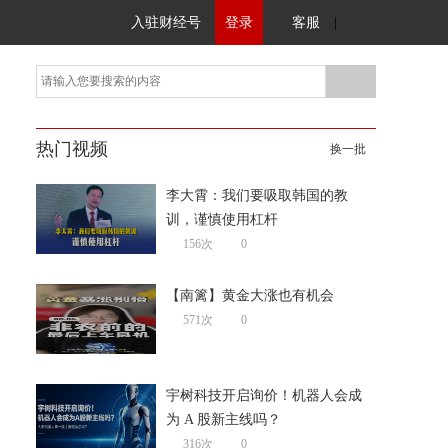
入驻财经号
登录
客服
|
热门视频
换一批
李大霄：我们要吸取韩国的教
训，谨慎使用杠杆
156次
0
【南篱】黄金大涨也有机会
571次
0
宇树科技开启询价！机器人会成
为 A 股新主线吗？
316次
0