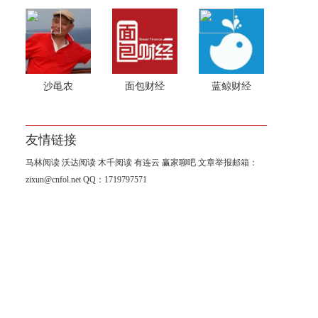
沙黾农
面包财经
蓝鲸财经
友情链接
马林阅读
沃达阅读
木千阅读
有连云
赢家聊吧
文章举报邮箱：
zixun@cnfol.net
QQ：1719797571