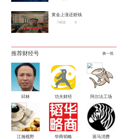
黄金上涨还赔钱
748次
0
推荐财经号
换一批
邱林
功夫财经
阿尔法工场
江瀚视野
华商韬略
斑马消费