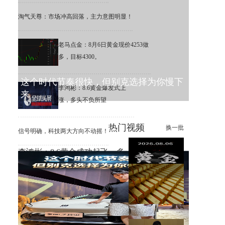
淘气天尊：市场冲高回落，主力意图明显！
老马点金：8月6日黄金现价4253做
多，目标4300。
这个时代节奏很快，但别克选择为你慢下
李鸿彬：8.6黄金爆发式上
来
涨，多头不负所望
热门视频
换一批
信号明确，科技两大方向不动摇！
李鸿彬：8.6黄金成功起飞，多
头打响反攻战
黄金大涨，错过机会，总比低
位割肉强！