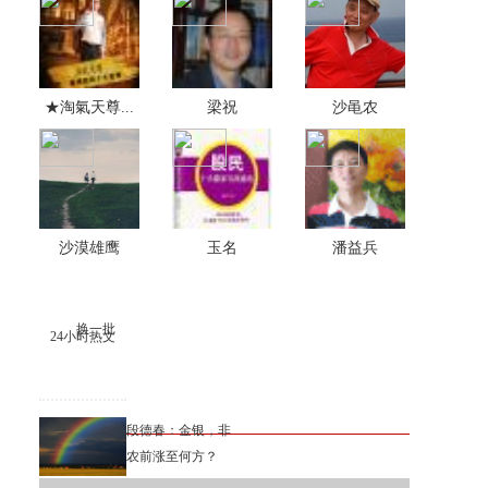
★淘氣天尊...
梁祝
沙黾农
沙漠雄鹰
玉名
潘益兵
换一批
24小时热文
段德春：金银，非
农前涨至何方？