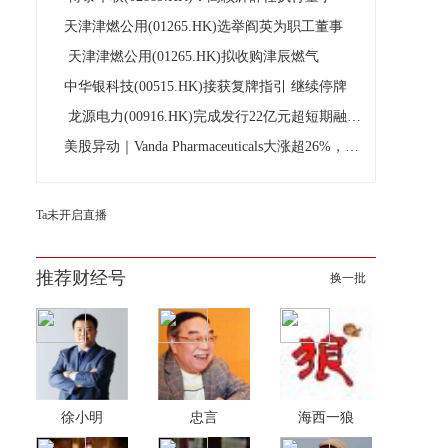
天津津燃公用(01265.HK)选举阎英为职工董事
天津津燃公用(01265.HK)拟收购津辰燃气
中华银科技(00515.HK)接获复牌指引 继续停牌
龙源电力(00916.HK)完成发行22亿元超短期融资券
美股异动｜Vanda Pharmaceuticals大涨超26%，旗下晕动症药物获美国FDA批准
Ta未开启直播
推荐财经号
换一批
徐小明
忠言
海西一狼