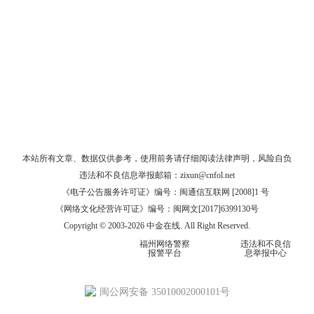
本站所有文章、数据仅供参考，使用前务请仔细阅读
法律声明
，风险自负
违法和不良信息举报邮箱：
zixun@cnfol.net
《电子公告服务许可证》编号：闽通信互联网 [2008]1 号
《网络文化经营许可证》编号：闽网文[2017]6399130号
Copyright © 2003-2026 中金在线. All Right Reserved.
福州网络警察
违法和不良信
报警平台
息举报中心
闽公网安备 35010002000101号