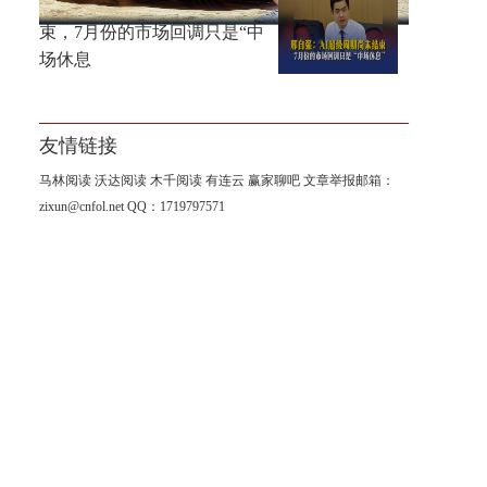
邢自强：AI超级周期尚未结
束，7月份的市场回调只是“中
场休息
友情链接
马林阅读
沃达阅读
木千阅读
有连云
赢家聊吧
文章举报邮箱：
zixun@cnfol.net
QQ：1719797571