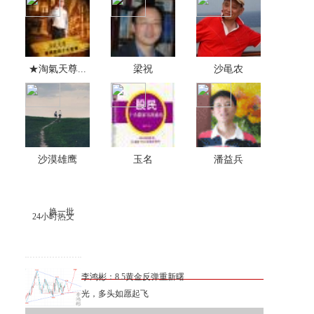
★淘氣天尊...
梁祝
沙黾农
沙漠雄鹰
玉名
潘益兵
换一批
24小时热文
李鸿彬：8.5黄金反弹重新曙
光，多头如愿起飞