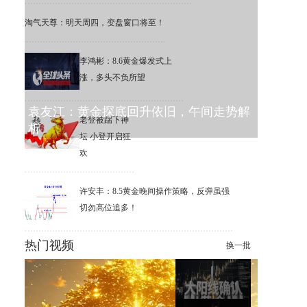
淘气天尊：明天周四，变盘窗口将至！
李鸿彬：8.6黄金爆发式上
涨，多头不负所望
袁友江：黄金探底回升依旧，午间走势解
老登被踹下神
析
坛 小登开启狂
欢
许安丰：8.5黄金晚间操作策略，反弹虽强
切勿高位追多！
热门视频
换一批
贵金属大涨，这就是念念不忘
必有回响