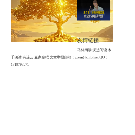
8月6日-黄金这根大阳线出来之
后，我只做一个方向。
王煜全：特斯拉的灵魂就是
FSD自动驾驶
友情链接
马林阅读
沃达阅读
木
千阅读
有连云
赢家聊吧
文章举报邮箱：zixun@cnfol.net
QQ：
1719797571