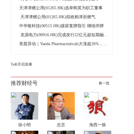
天津津燃公用(01265.HK)选举阎英为职工董事
天津津燃公用(01265.HK)拟收购津辰燃气
中华银科技(00515.HK)接获复牌指引 继续停牌
龙源电力(00916.HK)完成发行22亿元超短期融资券
美股异动｜Vanda Pharmaceuticals大涨超26%，旗下晕动症药物获美国FDA批准
Ta未开启直播
推荐财经号
换一批
徐小明
忠言
海西一狼