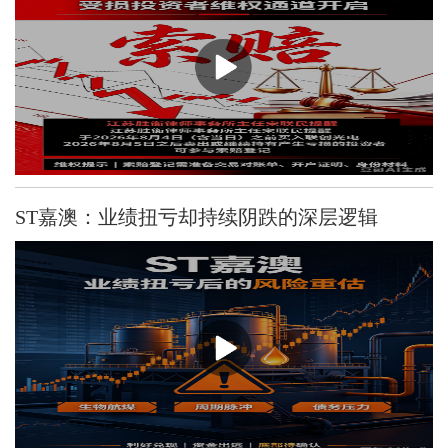
ST嘉澳：业绩扭亏却持续阴跌的深层逻辑