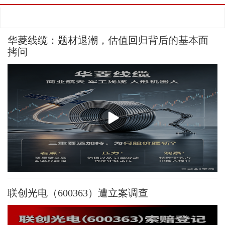
相关视频
换一批
华菱线缆：题材退潮，估值回归背后的基本面
拷问
联创光电（600363）遭立案调查