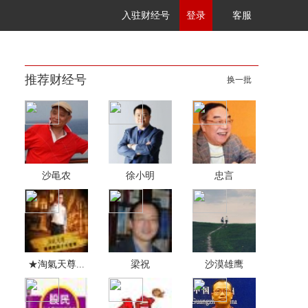
入驻财经号
登录
客服
推荐财经号
换一批
沙黾农
徐小明
忠言
★淘氣天尊...
梁祝
沙漠雄鹰