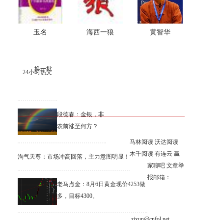
玉名
海西一狼
黄智华
换一批
24小时热文
段德春：金银，非
农前涨至何方？
马林阅读
沃达阅读
木千阅读
有连云
赢
淘气天尊：市场冲高回落，主力意图明显！
家聊吧
文章举
报邮箱：
老马点金：8月6日黄金现价4253做
多，目标4300。
zixun@cnfol.net