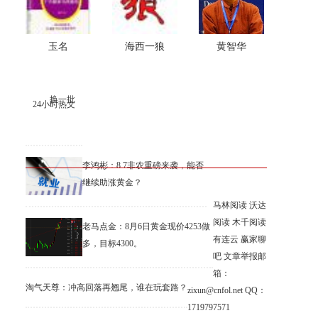
玉名
海西一狼
黄智华
换一批
24小时热文
李鸿彬：8.7非农重磅来袭，能否
继续助涨黄金？
马林阅读
沃达
阅读
木千阅读
老马点金：8月6日黄金现价4253做
有连云
赢家聊
多，目标4300。
吧
文章举报邮
箱：
淘气天尊：冲高回落再翘尾，谁在玩套路？
zixun@cnfol.net
QQ：
1719797571