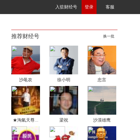
入驻财经号
登录
客服
推荐财经号
换一批
沙黾农
徐小明
忠言
★淘氣天尊...
梁祝
沙漠雄鹰