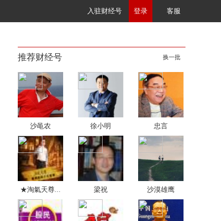
入驻财经号
登录
客服
推荐财经号
换一批
沙黾农
徐小明
忠言
★淘氣天尊...
梁祝
沙漠雄鹰