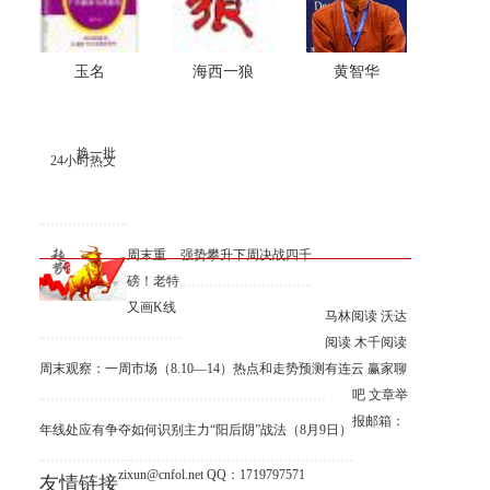
玉名
海西一狼
黄智华
换一批
24小时热文
周末重
强势攀升下周决战四千
磅！老特
又画K线
马林阅读
沃达
阅读
木千阅读
周末观察：一周市场（8.10—14）热点和走势预测
有连云
赢家聊
吧
文章举
报邮箱：
年线处应有争夺
如何识别主力“阳后阴”战法（8月9日）
zixun@cnfol.net
QQ：1719797571
友情链接