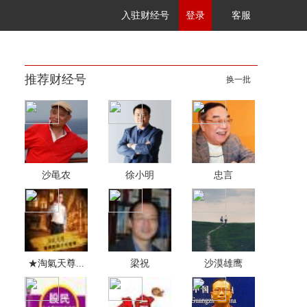
入驻财经号
登录
客服
推荐财经号
换一批
沙黾农
徐小明
忠言
★淘氣天尊...
梁祝
沙漠雄鹰