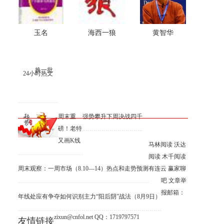
玉名
海西一狼
黄智华
换一批
24小时热文
周末重
强势攀升下周决战四千
磅！老特
又画K线
马林阅读
沃达
阅读
木千阅读
周末观察：一周市场（8.10—14）热点和走势预测
有连云
赢家聊
吧
文章举
报邮箱：
年线处应有争夺
如何识别主力“阳后阴”战法（8月9日）
zixun@cnfol.net
QQ：1719797571
友情链接