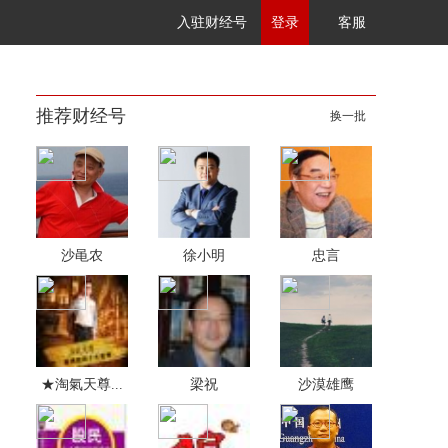
入驻财经号
登录
客服
推荐财经号
换一批
沙黾农
徐小明
忠言
★淘氣天尊...
梁祝
沙漠雄鹰