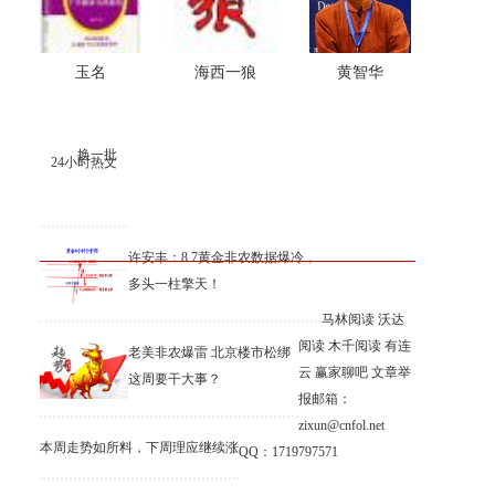
玉名
海西一狼
黄智华
换一批
24小时热文
许安丰：8.7黄金非农数据爆冷，
多头一柱擎天！
马林阅读
沃达
阅读
木千阅读
有连
老美非农爆雷 北京楼市松绑
云
赢家聊吧
文章举
这周要干大事？
报邮箱：
zixun@cnfol.net
本周走势如所料，下周理应继续涨
QQ：1719797571