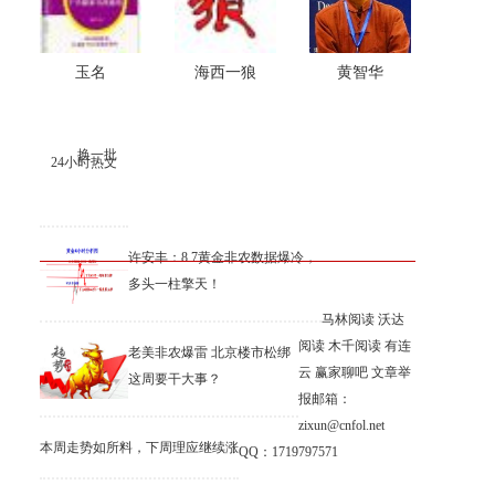
玉名
海西一狼
黄智华
换一批
24小时热文
许安丰：8.7黄金非农数据爆冷，
多头一柱擎天！
马林阅读
沃达
阅读
木千阅读
有连
老美非农爆雷 北京楼市松绑
云
赢家聊吧
文章举
这周要干大事？
报邮箱：
zixun@cnfol.net
本周走势如所料，下周理应继续涨
QQ：1719797571