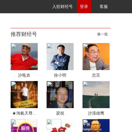
入驻财经号
登录
客服
推荐财经号
换一批
沙黾农
徐小明
忠言
★淘氣天尊...
梁祝
沙漠雄鹰