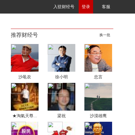
入驻财经号
登录
客服
推荐财经号
换一批
沙黾农
徐小明
忠言
★淘氣天尊...
梁祝
沙漠雄鹰