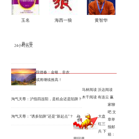
玉名
海西一狼
黄智华
换一批
24小时热文
段德春：金银，非农
或将继续推高！
马林阅读
沃达阅读
木千阅读
有连云
赢
淘气天尊：沪指四连阳，是机会还是陷阱？
家聊
吧
文
淘气天尊：“诱多陷阱”还是“新起点”？
大盘
章举
红三
报邮
兵 下
箱：
周回调