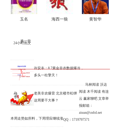
玉名
海西一狼
黄智华
换一批
24小时热文
许安丰：8.7黄金非农数据爆冷，
多头一柱擎天！
马林阅读
沃达
阅读
木千阅读
有连
老美非农爆雷 北京楼市松绑
云
赢家聊吧
文章举
这周要干大事？
报邮箱：
zixun@cnfol.net
本周走势如所料，下周理应继续涨
QQ：1719797571