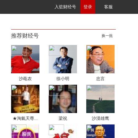
入驻财经号
登录
客服
推荐财经号
换一批
沙黾农
徐小明
忠言
★淘氣天尊...
梁祝
沙漠雄鹰