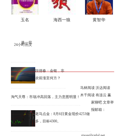
玉名
海西一狼
黄智华
换一批
24小时热文
段德春：金银，非
农前涨至何方？
马林阅读
沃达阅读
木千阅读
有连云
赢
淘气天尊：市场冲高回落，主力意图明显！
家聊吧
文章举
报邮箱：
老马点金：8月6日黄金现价4253做
多，目标4300。
zixun@cnfol.net