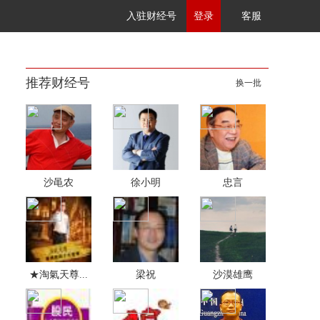
入驻财经号
登录
客服
推荐财经号
换一批
沙黾农
徐小明
忠言
★淘氣天尊...
梁祝
沙漠雄鹰