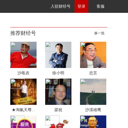
入驻财经号
登录
客服
推荐财经号
换一批
沙黾农
徐小明
忠言
★淘氣天尊...
梁祝
沙漠雄鹰