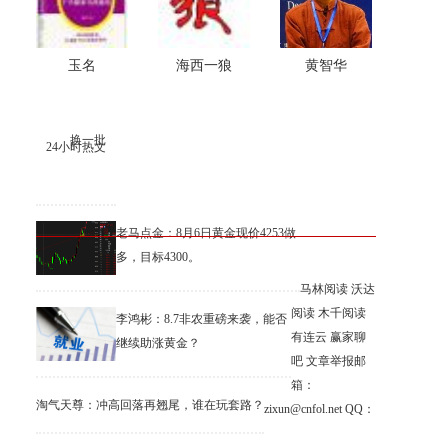
玉名
海西一狼
黄智华
换一批
24小时热文
老马点金：8月6日黄金现价4253做
多，目标4300。
马林阅读
沃达
阅读
木千阅读
李鸿彬：8.7非农重磅来袭，能否
有连云
赢家聊
继续助涨黄金？
吧
文章举报邮
箱：
淘气天尊：冲高回落再翘尾，谁在玩套路？
zixun@cnfol.net
QQ：