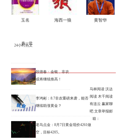
玉名
海西一狼
黄智华
换一批
24小时热文
段德春：金银，非农
或将继续推高！
马林阅读
沃达
阅读
木千阅读
李鸿彬：8.7非农重磅来袭，能否
有连云
赢家聊
继续助涨黄金？
吧
文章举报邮
箱：
老马点金：8月7日黄金现价4261做
空，目标4205。