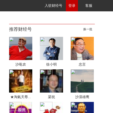
入驻财经号
登录
客服
推荐财经号
换一批
沙黾农
徐小明
忠言
★淘氣天尊...
梁祝
沙漠雄鹰