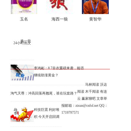
玉名
海西一狼
黄智华
换一批
24小时热文
李鸿彬：8.7非农重磅来袭，能否
继续助涨黄金？
马林阅读
沃达
阅读
木千阅读
有连
淘气天尊：冲高回落再翘尾，谁在玩套路？
云
赢家聊吧
文章举
报邮箱：zixun@cnfol.net
QQ：
科技巨震 利好堆
1719797571
积 今天开启回调