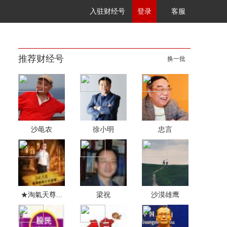
入驻财经号
登录
客服
推荐财经号
换一批
沙黾农
徐小明
忠言
★淘氣天尊...
梁祝
沙漠雄鹰