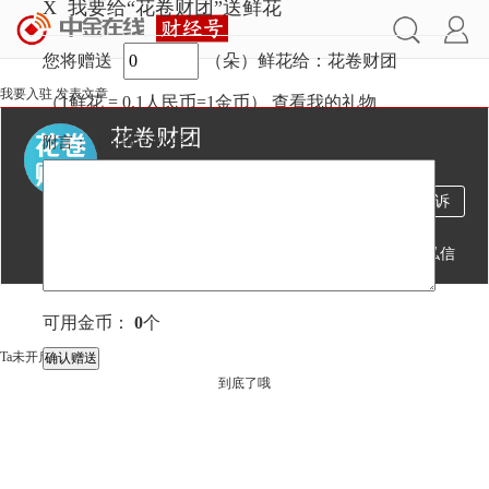
X
我要给“花卷财团”送鲜花
您将赠送
（朵）鲜花给：花卷财团
我要入驻
发表文章
（1鲜花 = 0.1人民币=1金币）
查看我的礼物
花卷财团
附言：
（不超过
100
字）
187万
104
2万
投诉
阅读
文章
粉丝
送鲜花
发私信
文章
视频
直播
可用金币：
0
个
Ta未开启直播
到底了哦