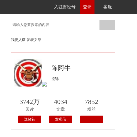
入驻财经号
登录
客服
我要入驻
发表文章
陈阿牛
投诉
3742万
4034
7852
阅读
文章
粉丝
送鲜花
发私信