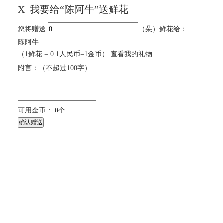
X
我要给“陈阿牛”送鲜花
您将赠送
（朵）鲜花给：
陈阿牛
（1鲜花 = 0.1人民币=1金币）
查看我的礼物
附言：
（不超过
100
字）
可用金币：
0
个