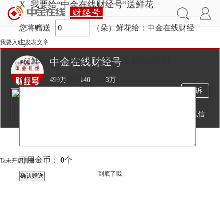
X
我要给“中金在线财经号”送鲜花
您将赠送
（朵）鲜花给：中金在线财经
我要入驻
发表文章
号
中金在线财经号
（1鲜花 = 0.1人民币=1金币）
查看我的礼物
附言：
（不超过
100
字）
499万
140
3万
投诉
阅读
文章
粉丝
送鲜花
发私信
文章
视频
直播
可用金币：
0
个
Ta未开启直播
到底了哦