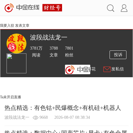
我要入驻
发表文章
波段战法龙一
3781万
3788
7801
投诉
阅读
文章
粉丝
送鲜花
发私信
文章
视频
直播
Ta未开启直播
热点精选：有色钴+民爆概念+有机硅+机器人
波段战法龙一
9668
2026-08-07 08:38:34