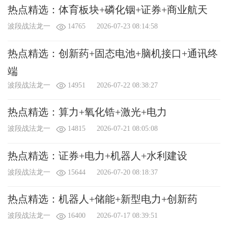
热点精选：体育板块+磷化铟+证券+商业航天
X
我要给“波段战法龙一”送鲜花
波段战法龙一
14765
2026-07-23 08:14:58
您将赠送
（朵）鲜花给：波段战法龙一
热点精选：创新药+固态电池+脑机接口+通讯终
（1鲜花 = 0.1人民币=1金币）
查看我的礼物
端
附言：
（不超过
100
字）
波段战法龙一
14951
2026-07-22 08:38:27
热点精选：算力+氧化锆+激光+电力
波段战法龙一
14815
2026-07-21 08:05:08
热点精选：证券+电力+机器人+水利建设
可用金币：
0
个
波段战法龙一
15644
2026-07-20 08:18:37
热点精选：机器人+储能+新型电力+创新药
波段战法龙一
16400
2026-07-17 08:39:51