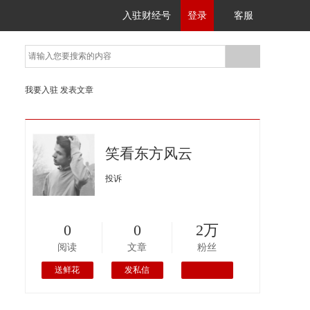
入驻财经号
登录
客服
我要入驻
发表文章
笑看东方风云
投诉
0
0
2万
阅读
文章
粉丝
送鲜花
发私信