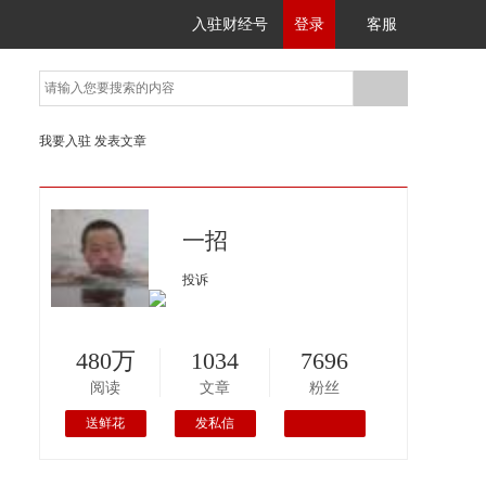
入驻财经号
登录
客服
我要入驻
发表文章
一招
投诉
480万
1034
7696
阅读
文章
粉丝
送鲜花
发私信