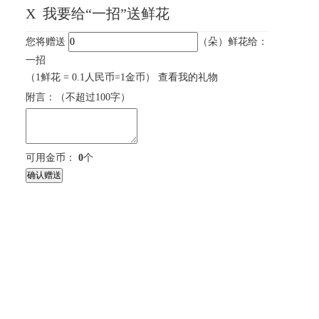
X
我要给“一招”送鲜花
您将赠送
（朵）鲜花给：
一招
（1鲜花 = 0.1人民币=1金币）
查看我的礼物
附言：
（不超过
100
字）
可用金币：
0
个