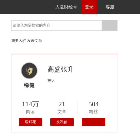
入驻财经号
登录
客服
我要入驻
发表文章
高盛张升
投诉
114万
21
504
阅读
文章
粉丝
送鲜花
发私信