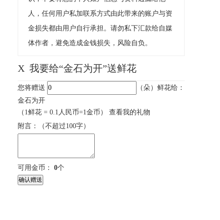
人，任何用户私加联系方式由此带来的账户与资
金损失都由用户自行承担。请勿私下汇款给自媒
体作者，避免造成金钱损失，风险自负。
X
我要给“金石为开”送鲜花
您将赠送
（朵）鲜花给：
金石为开
（1鲜花 = 0.1人民币=1金币）
查看我的礼物
附言：
（不超过
100
字）
可用金币：
0
个