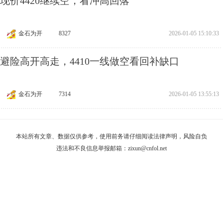
黄金现价4420继续空，看冲高回落
金石为开
8327
2026-01-05 15:10:33
黄金避险高开高走，4410一线做空看回补缺口
金石为开
7314
2026-01-05 13:55:13
本站所有文章、数据仅供参考，使用前务请仔细阅读
法律声明
，风险自负
违法和不良信息举报邮箱：
zixun@cnfol.net
《电子公告服务许可证》编号：闽通信互联网 [2008]1 号
Copyright © 2003-2026 中金在线. All Right Reserved.
福州网络警察
违法和不良信
报警平台
息举报中心
闽公网安备 35010002000101号