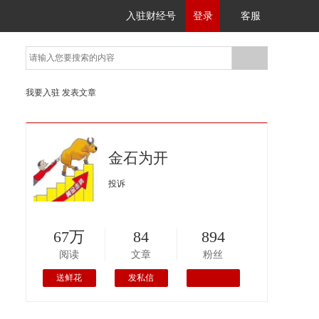
入驻财经号
登录
客服
我要入驻
发表文章
金石为开
投诉
67万
84
894
阅读
文章
粉丝
送鲜花
发私信