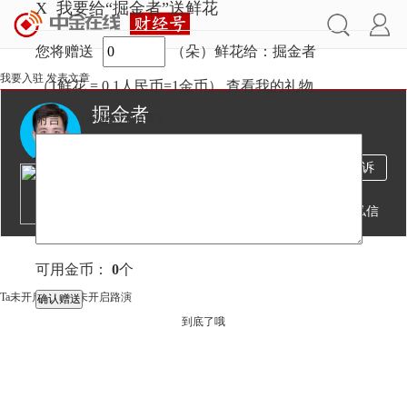
X
我要给“掘金者”送鲜花
您将赠送
（朵）鲜花给：掘金者
我要入驻
发表文章
（1鲜花 = 0.1人民币=1金币）
查看我的礼物
掘金者
附言：
（不超过
100
字）
235万
686
2917
投诉
阅读
文章
粉丝
送鲜花
发私信
文章
视频
可用金币：
0
个
Ta未开启直播
Ta未开启路演
到底了哦