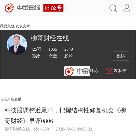
我要入驻
发表文章
柳哥财经在线
425万
1055
2549
投诉
阅读
文章
粉丝
送鲜花
发私信
文章
视频
Ta未开启直播
科技股调整近尾声，把握结构性修复机会《柳
哥财经》早评0806
柳哥财经在线
4609
2026-08-06 09:05:02