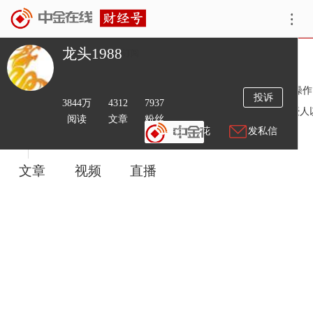
龙头1988
订阅
简介
荣获多次炒股赛冠亚军 就职过国泰君安操盘手 擅长：短线操作
投诉
3844万
4312
7937
格：“快 准 狠” 以丰富自身技术为核心 以盈利结果为导向 授
阅读
文章
粉丝
送鲜花
发私信
文章
视频
直播