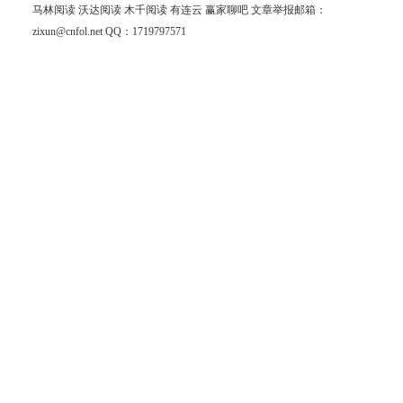
马林阅读
沃达阅读
木千阅读
有连云
赢家聊吧
文章举报邮箱：
zixun@cnfol.net
QQ：1719797571