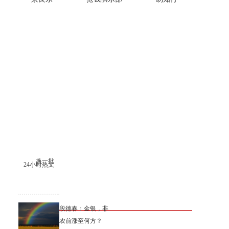
换一批
24小时热文
段德春：金银，非
农前涨至何方？