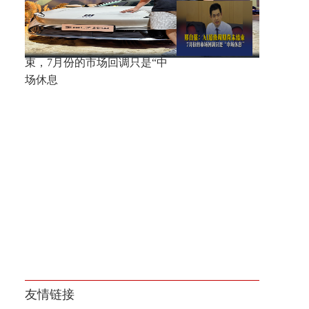
位割肉强！
邢自强：AI超级周期尚未结
束，7月份的市场回调只是“中
场休息
友情链接