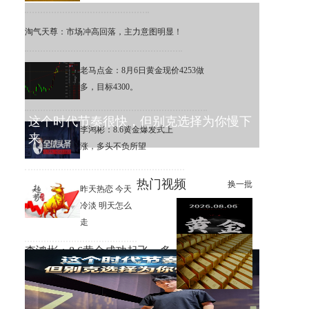
淘气天尊：市场冲高回落，主力意图明显！
老马点金：8月6日黄金现价4253做
多，目标4300。
这个时代节奏很快，但别克选择为你慢下
李鸿彬：8.6黄金爆发式上
来
涨，多头不负所望
热门视频
换一批
昨天热恋 今天
冷淡 明天怎么
走
李鸿彬：8.6黄金成功起飞，多
头打响反攻战
黄金大涨，错过机会，总比低