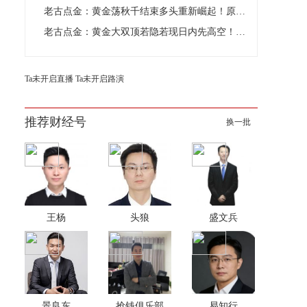
老古点金：黄金荡秋千结束多头重新崛起！原油看跌
老古点金：黄金大双顶若隐若现日内先高空！原油看跌
Ta未开启直播
Ta未开启路演
推荐财经号
换一批
王杨
头狼
盛文兵
景良东
抢钱俱乐部
易知行