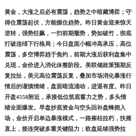
黄金，大涨之后必有震荡，趋势之中暗藏博弈；守
得住震荡起伏，方能握住趋势。昨日黄金迎来惊天
逆转，强势狂飙，一扫前期颓势，势如破竹，彻底
打破连绵下行格局；今日盘面小幅冲高承压，高位
震荡，多空博弈趋于焦灼，前期大涨后获利盘集中
兑现，金价进入消化休整阶段。美联储政策预期反
复拉扯，美元高位震荡反复，叠加市场消化暴涨行
情后的谨慎情绪，盘面暗流涌动，进退有度。昨日
开盘4558附近，承接低位筑底蓄力之势，多头情
绪全面爆发。早盘抄底资金与空头回补盘蜂拥入
场，金价开启单边暴涨模式，一路摧枯拉朽，扶摇
直上，接连突破多重关键阻力；欧盘延续强势拉