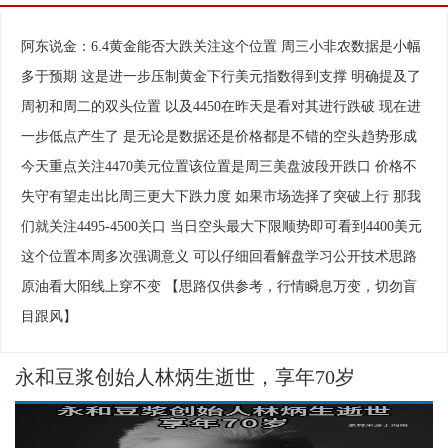
阿东说金：6.4黄金能否大跌关注这个位置 周三小非农数据是小幅
多于预期 这是进一步压制黄金下行美元指数得到支撑 明确提及了
周初和周二的双头位置 以及4450在昨天是看对其进行跌破 现在进
一步低点产生了 是无论是数据还是价格都是不错的空头趋势形成
今天重点关注4470美元位置该位置是周三美盘波段开跌口 价格不
失守有望走出比周三更大下跌力度 如果市场选择了突破上行 那我
们就关注4495-4500关口 当日空头最大下限顺势即可看到4400美元
这个位置本周多次强调意义 可以仔细回看解盘学习公开技术思路
原油看大阳线上穿不变 【思路仅供参考，行情瞬息万变，切勿盲
相关视频
换一批
目跟风】
永和豆浆创始人林炳生逝世，享年70岁