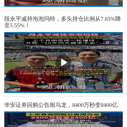
段永平减持泡泡玛特，多头持仓比例从7.65%降
至5.55%！
华安证券回购公告闹乌龙，8400万秒变8400亿