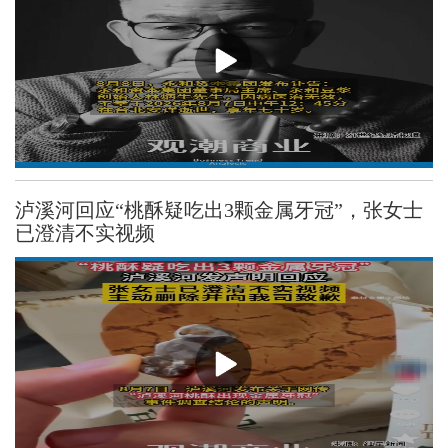
泸溪河回应“桃酥疑吃出3颗金属牙冠”，张女士
已澄清不实视频