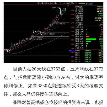
目前大盘20天线在3753点，五周均线在3772
点，与指数距离缩小到80点左右，过大的乖离率
得到修正。如果3830点能连续经受3天的考验支
撑，那么大盘仍将慢牛震荡向上。
暴跌对曾高抛或仓位较轻的投资者来说，也提