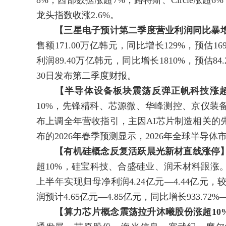
8%，西部数据涨超7%，路特斯、Circle涨
龙头指数收涨2.6%。
【三星电子预计第二季度营业利润同比暴增1
售额171.00万亿韩元，同比增长129%，预估1
利润89.40万亿韩元，同比增长1810%，预估
30日发布第二季度财报。
【半导体设备板块震荡反弹正帆科技涨超
10%，先锋精科、芯源微、华峰测控、京仪装备
布上调全年营收指引，主因AI芯片制造相关的
布的2026年春季预测显示，2026年全球半导体
【有机硅概念反复活跃晨光新材直线涨停
超10%，硅宝科技、合盛硅业、润禾材料跟涨。
上半年实现归母净利润4.24亿元—4.44亿元，较上
润预计4.65亿元—4.85亿元，同比增长933.72%—
【算力芯片概念震荡拉升沐曦股份涨超10