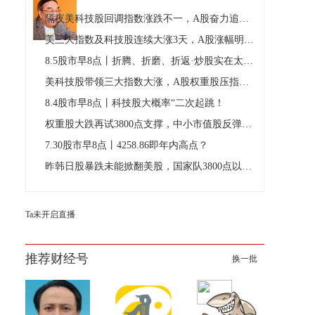
《今日股市》特约嘉宾。 著有《股市中的哲学
智慧》、《走近赢家》、《解读中国股市》、
隔夜美科技股回调指数涨跌不一，A股奋力追赶外围冲反弹新高回落
《股市超限战》等。
美三大指数及科技股连续大涨3天，A股涨幅明显落后仍站上20日
8.5股市早8点丨折腾、折磨、折返·炒股实在太难！
美科技股带领三大指数大涨，A股权重股压指数双创板领涨
8.4股市早8点丨科技股大概率“二次起跳！
权重股大跌再试3800点支撑，中小市值股反弹悬殊涨多跌少
7.30股市早8点丨4258.86即年内高点？
昨韩日股暴跌未能掀翻美股，国家队3800点以下多次防守反击
Ta未开启直播
推荐财经号
换一批