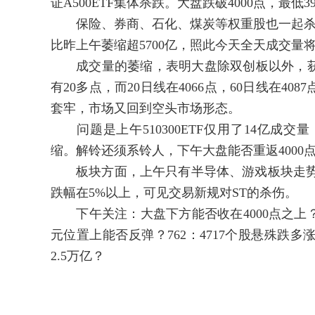
证A500ETF集体杀跌。大盘跌破4000点，最低39
保险、券商、石化、煤炭等权重股也一起杀跌，
比昨上午萎缩超5700亿，照此今天全天成交量将
成交量的萎缩，表明大盘除双创板以外，获利
有20多点，而20日线在4066点，60日线在4
套牢，市场又回到空头市场形态。
问题是上午510300ETF仅用了14亿成交
缩。解铃还须系铃人，下午大盘能否重返4000点
板块方面，上午只有半导体、游戏板块走势较
跌幅在5%以上，可见交易新规对ST的杀伤。
下午关注：大盘下方能否收在4000点之上？上方能
元位置上能否反弹？762：4717个股悬殊跌
2.5万亿？