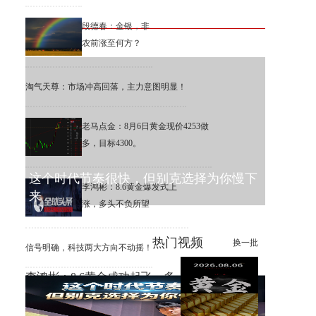
段德春：金银，非
农前涨至何方？
淘气天尊：市场冲高回落，主力意图明显！
老马点金：8月6日黄金现价4253做
多，目标4300。
这个时代节奏很快，但别克选择为你慢下
李鸿彬：8.6黄金爆发式上
来
涨，多头不负所望
热门视频
换一批
信号明确，科技两大方向不动摇！
李鸿彬：8.6黄金成功起飞，多
头打响反攻战