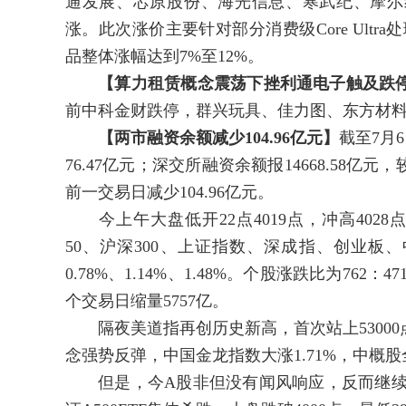
通发展、芯原股份、海光信息、寒武纪、摩尔
涨。此次涨价主要针对部分消费级Core Ultr
品整体涨幅达到7%至12%。
【算力租赁概念震荡下挫利通电子触及跌
前中科金财跌停，群兴玩具、佳力图、东方材料
【两市融资余额减少104.96亿元】
截至7月
76.47亿元；深交所融资余额报14668.58亿元，
前一交易日减少104.96亿元。
今上午大盘低开22点4019点，冲高4028点，
50、沪深300、上证指数、深成指、创业板、中证500
0.78%、1.14%、1.48%。个股涨跌比为762
个交易日缩量5757亿。
隔夜美道指再创历史新高，首次站上53000
念强势反弹，中国金龙指数大涨1.71%，中概
但是，今A股非但没有闻风响应，反而继续杀跌。51