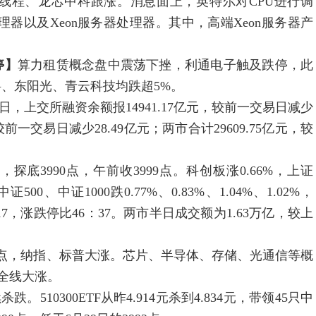
线程、龙芯中科跟涨。消息面上，英特尔对CPU进行调
a处理器以及Xeon服务器处理器。其中，高端Xeon服务器产
停】
算力租赁概念盘中震荡下挫，利通电子触及跌停，此
、东阳光、青云科技均跌超5%。
6日，上交所融资余额报14941.17亿元，较前一交易日减少
较前一交易日减少28.49亿元；两市合计29609.75亿元，较
探底3990点，午前收3999点。科创板涨0.66%，上证
、中证1000跌0.77%、0.83%、1.04%、1.02%，
：4717，涨跌停比46：37。两市半日成交额为1.63万亿，较上
点，纳指、标普大涨。芯片、半导体、存储、光通信等概
股全线大涨。
0300ETF从昨4.914元杀到4.834元，带领45只中