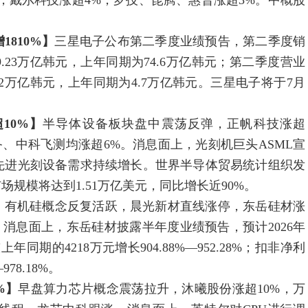
超6%，戴尔科技涨超4%，罗技、昆腾、惠普涨超3%。中概股
810%】
三星电子公布第二季度业绩预告，第二季度销
69.23万亿韩元，上年同期为74.6万亿韩元；第二季度营业
84.2万亿韩元，上年同期为4.7万亿韩元。三星电子将于7月
10%】
半导体设备板块盘中震荡反弹，正帆科技涨超
、中科飞测均涨超6%。消息面上，光刻机巨头ASML宣
先进光刻设备需求持续增长。世界半导体贸易统计组织发
市场规模将达到1.51万亿美元，同比增长近90%。
】
有机硅概念反复活跃，晨光新材直线涨停，东岳硅材涨
消息面上，东岳硅材披露半年度业绩预告，预计2026年
年同期的4218万元增长904.88%—952.28%；扣非净利
978.18%。
%】
早盘算力芯片概念震荡拉升，沐曦股份涨超10%，万