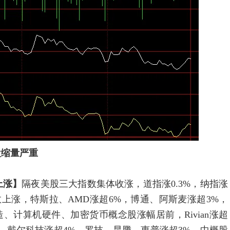
大盘缩量严重
上涨】
隔夜美股三大指数集体收涨，道指涨0.3%，纳指涨
股多数上涨，特斯拉、AMD涨超6%，博通、阿斯麦涨超3%，
车制造、计算机硬件、加密货币概念股涨幅居前，Rivian涨超