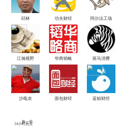
邱林
功夫财经
阿尔法工场
江瀚视野
华商韬略
斑马消费
沙黾农
面包财经
蓝鲸财经
换一批
24小时热文