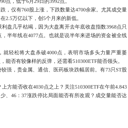
90点，低于6月29日的3992点。
仅有760股上涨，下跌数量达4700余家。尤其成交量
在2.5万亿以下，创5个月来的新低。
盘几乎枯竭，因为大盘离开去年底收盘指数3968点只
087点，半年线在4077点。也就是说半年来进场的资金被全线
量，就轻松将大盘杀破4000点，表明市场多头力量严重萎
，能否有较像样的反弹，还需看510300ETF能否领头。
强，贵金属、通信、医药板块跌幅居前。有73只ST股
否收在4030点之上？关注510300ETF在午前4.843
多涨少、46：37涨跌停比局面能否有所改观？成交量能否达