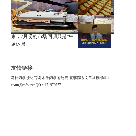
黄金大涨，错过机会，总比低
位割肉强！
邢自强：AI超级周期尚未结
束，7月份的市场回调只是“中
场休息
友情链接
马林阅读
沃达阅读
木千阅读
有连云
赢家聊吧
文章举报邮箱：
zixun@cnfol.net
QQ：1719797571